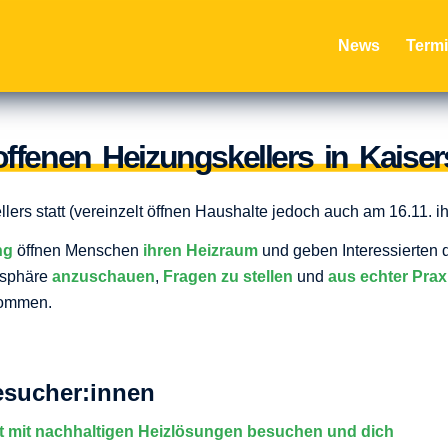
News
Term
fenen Heizungskellers in Kaiser
ers statt (vereinzelt öffnen Haushalte jedoch auch am 16.11. ih
ng
öffnen Menschen
ihren Heizraum
und geben Interessierten
osphäre
anzuschauen
,
Fragen
zu stellen
und
aus echter Prax
kommen.
Besucher:innen
t mit nachhaltigen Heizlösungen besuchen und dich