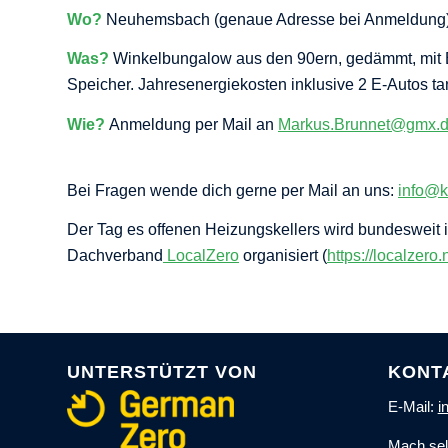
Wo?
Neuhemsbach (genaue Adresse bei Anmeldung
Was?
Winkelbungalow aus den 90ern, gedämmt, mit
Speicher. Jahresenergiekosten inklusive 2 E-Autos ta
Wie?
Anmeldung per Mail an
Markus.Brunnet@gmx.
Bei Fragen wende dich gerne per Mail an uns:
info@k
Der Tag es offenen Heizungskellers wird bundesweit 
Dachverband
LocalZero
organisiert (
https://localzero
UNTERSTÜTZT VON
KONT
E-Mail:
i
Mach sel