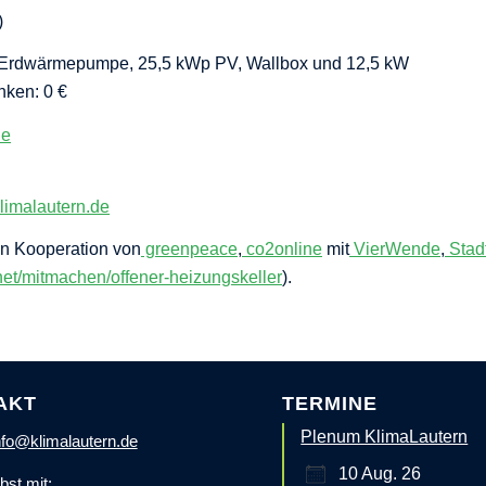
)
 Erdwärmepumpe, 25,5 kWp PV, Wallbox und 12,5 kW
nken: 0 €
de
limalautern.de
in Kooperation von
greenpeace
,
co2online
mit
VierWende
,
Stad
.net/mitmachen/offener-heizungskeller
).
AKT
TERMINE
Plenum KlimaLautern
nfo@klimalautern.de
10 Aug. 26
bst mit: